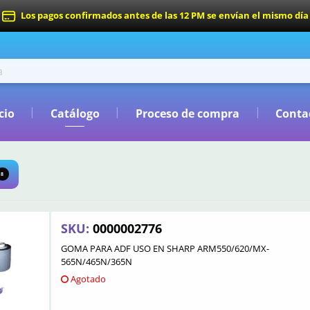
Los pagos confirmados antes de las 12 PM se envían el mismo día
cio
Catálogo
Proceso de compra
Conta
8
SKU:
0000002776
GOMA PARA ADF USO EN SHARP ARM550/620/MX-
565N/465N/365N
Agotado