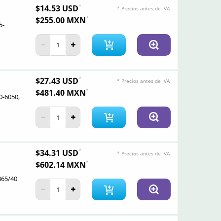
$14.53 USD
* Precios antes de IVA
$255.00 MXN
5-
$27.43 USD
* Precios antes de IVA
$481.40 MXN
-6050,
$34.31 USD
* Precios antes de IVA
$602.14 MXN
365/40