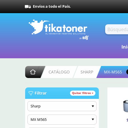
Envíos a todo el País.
Ini
CATÁLOGO
SHARP
MX-M565
Filtrar
Quitar filtros ×
Sharp
MX M565