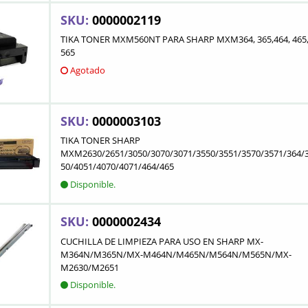
SKU:
0000002119
TIKA TONER MXM560NT PARA SHARP MXM364, 365,464, 465,
565
Agotado
SKU:
0000003103
TIKA TONER SHARP
MXM2630/2651/3050/3070/3071/3550/3551/3570/3571/364/
50/4051/4070/4071/464/465
Disponible.
SKU:
0000002434
CUCHILLA DE LIMPIEZA PARA USO EN SHARP MX-
M364N/M365N/MX-M464N/M465N/M564N/M565N/MX-
M2630/M2651
Disponible.