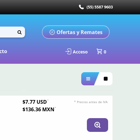
(55) 5587 9603
Ofertas y Remates
cto
Acceso
0
$7.77 USD
* Precios antes de IVA
$136.36 MXN