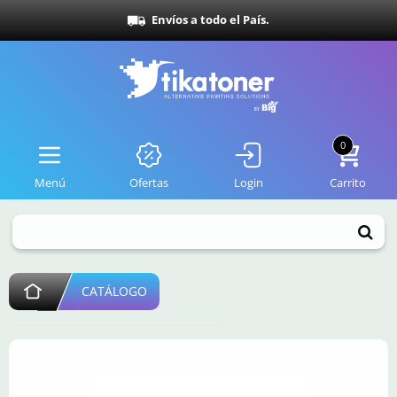
Envíos a todo el País.
0
Menú
Ofertas
Login
Carrito
CATÁLOGO