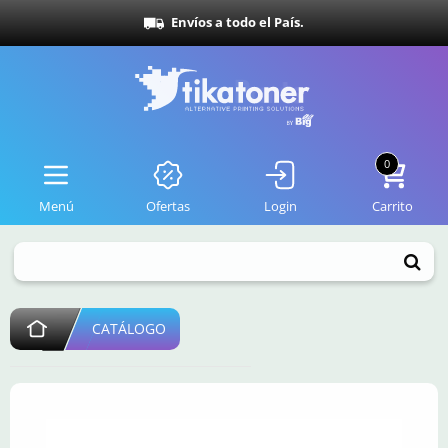
Envíos a todo el País.
0
Menú
Ofertas
Login
Carrito
CATÁLOGO