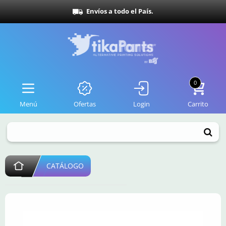
Envíos a todo el País.
0
Menú
Ofertas
Login
Carrito
CATÁLOGO