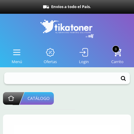
Envíos a todo el País.
0
Menú
Ofertas
Login
Carrito
CATÁLOGO