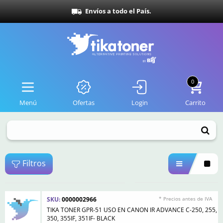
Envíos a todo el País.
0
Menú
Ofertas
Login
Carrito
Filtros
SKU:
0000002966
* Precios antes de IVA
TIKA TONER GPR-51 USO EN CANON IR ADVANCE C-250, 255,
350, 355IF, 351IF- BLACK