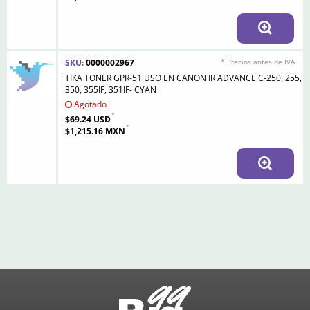
SKU:
0000002967
* Precios antes de IVA
TIKA TONER GPR-51 USO EN CANON IR ADVANCE C-250, 255,
350, 355IF, 351IF- CYAN
Agotado
$69.24 USD
$1,215.16 MXN